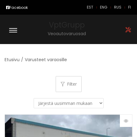
EST
ENG
RUS
FI
Facebook
VptGrupp
Veoautovaruosad
Etusivu
/
Varusteet varaosille
Filter