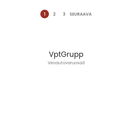
1
2
3
SEURAAVA
VptGrupp
Veoautovaruosad
VPT GROUP OÜ KÄSITTELEE KUORMA-AUTOJEN
SUUNNITTELUA
JA VARAOSIEN MYYNTI.
INFO
Kotisivu