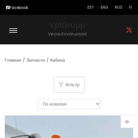
EST
ENG
RUS
FI
Facebook
VptGrupp
Veoautovaruosad
Главная
/
Запчасти
/
Кабина
Фільтр