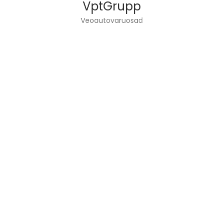
VptGrupp
Veoautovaruosad
VPT GROUP OÜ ЗАНИМАЕТСЯ ГРУЗОВЫМ
МАШИНОСТРОЕНИЕМ
И ПРОДАЖИ ЗАПАСНЫХ ЧАСТЕЙ.
ИНФОРМАЦИЯ
Главная страница
Сервисы
О нас
Контакт
ССЫЛКИ НА