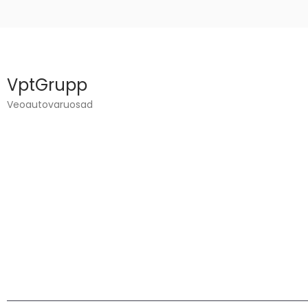
VptGrupp
Veoautovaruosad
VPT GROUP OÜ ЗАНИМАЕТСЯ ГРУЗОВЫМ
МАШИНОСТРОЕНИЕМ
И ПРОДАЖИ ЗАПАСНЫХ ЧАСТЕЙ.