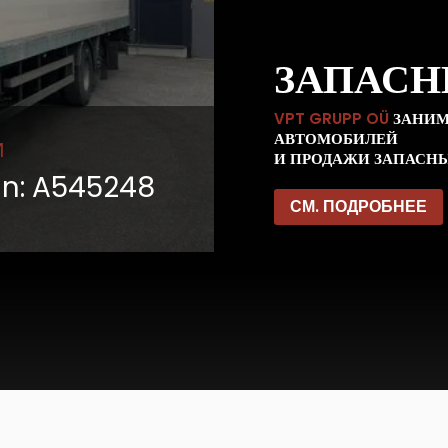
ЗАПАСН
VPT GRUPP OÜ
ЗАНИМ
АВТОМОБИЛЕЙ
И
Т
И ПРОДАЖИ ЗАПАСНЫ
in: A545248
Scania R480
СМ. ПОДРОБНЕЕ