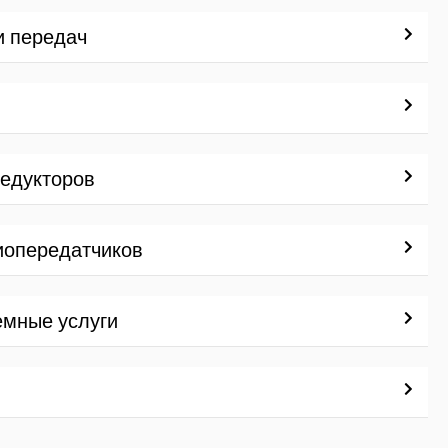
и передач
редукторов
иопередатчиков
емные услуги