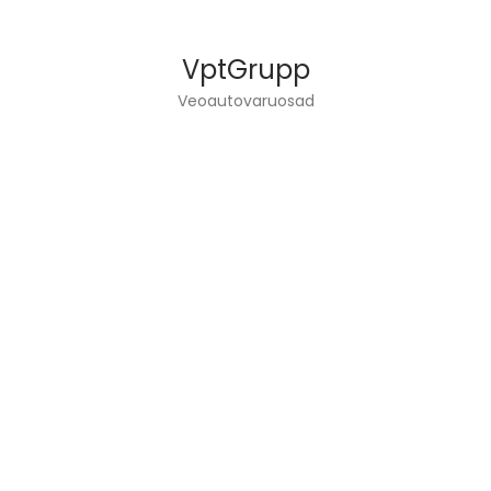
VptGrupp
Veoautovaruosad
VPT GROUP OÜ ЗАНИМАЕТСЯ ГРУЗОВЫМ
МАШИНОСТРОЕНИЕМ
И ПРОДАЖИ ЗАПАСНЫХ ЧАСТЕЙ.
ИНФОРМАЦИЯ
Главная страница
Сервисы
О нас
Контакт