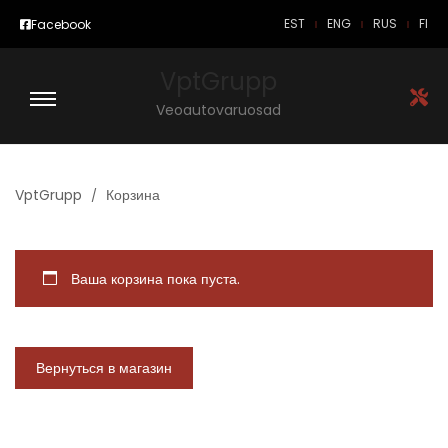
EST
ENG
RUS
FI
Facebook
VptGrupp
Veoautovaruosad
VptGrupp
Корзина
Ваша корзина пока пуста.
Вернуться в магазин