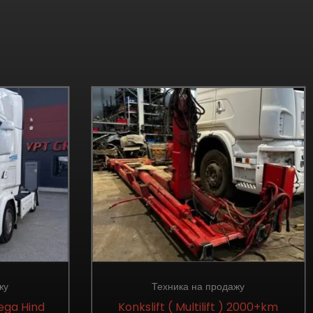
жу
Техника на продажу
ega Hind
Konkslift ( Multilift ) 2000+km