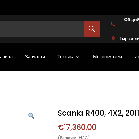
Общий
Шукат
и
Тырванди
аница
Запчасти
Техника
Мы покупаем
И
5
Scania R400, 4X2, 2011
€
17,360.00
(Включая НДС)