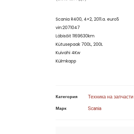
Scania R400, 4×2, 2011.a. euro5
vin:2071047
Läbisõit 1169630km
Kütusepaak 700L, 200L
Kuivahi 4Kw
Külmkapp
Техника на запчасти
Категория
Scania
Марк