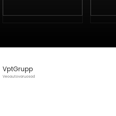
VptGrupp
Veoautovaruosad
VPT GROUP OÜ ЗАНИМАЕТСЯ ГРУЗОВЫМ
МАШИНОСТРОЕНИЕМ
И ПРОДАЖИ ЗАПАСНЫХ ЧАСТЕЙ.