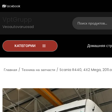
Facebook
VptGrupp
Veoautovaruosad
Домашняя стр
КАТЕГОРИИ
Главная
/
Техника на запчасти
/
Scania R440, 4X2 Mega, 2011.a