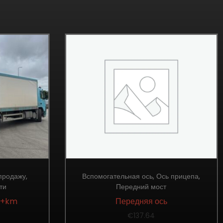
 продажу
,
Вспомогательная ось
,
Ось прицепа
,
ти
Передний мост
00+km
Передняя ось
€
137.64