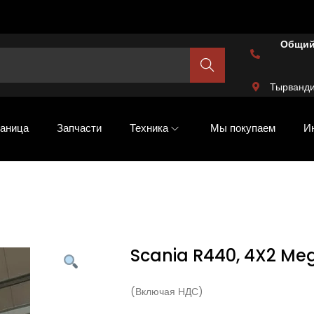
Общий
Шукат
и
Тырванди
аница
Запчасти
Техника
Мы покупаем
И
Scania R440, 4X2 Meg
(Включая НДС)