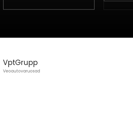
VptGrupp
Veoautovaruosad
VPT GROUP OÜ ЗАНИМАЕТСЯ ГРУЗОВЫМ
МАШИНОСТРОЕНИЕМ
И ПРОДАЖИ ЗАПАСНЫХ ЧАСТЕЙ.