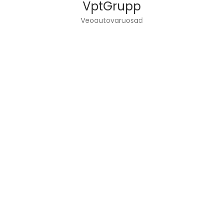
VptGrupp
Veoautovaruosad
VPT GROUP OÜ KÄSITTELEE KUORMA-AUTOJEN
SUUNNITTELUA
JA VARAOSIEN MYYNTI.
INFO
Kotisivu
Palvelut
Tietoa meistä
Ota yhteyttä
LINKIT