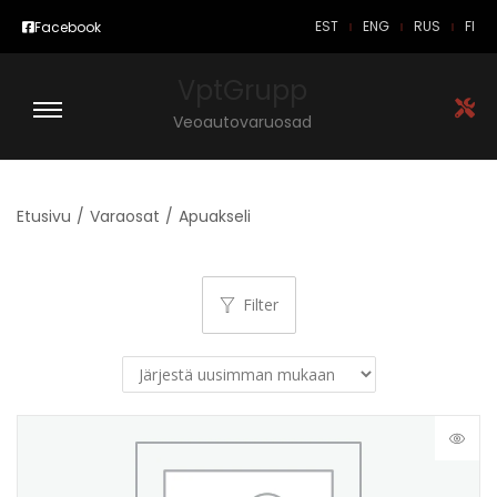
EST
ENG
RUS
FI
Facebook
VptGrupp
Veoautovaruosad
Etusivu
/
Varaosat
/
Apuakseli
Filter