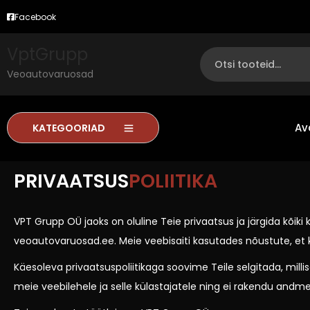
Facebook
VptGrupp
Veoautovaruosad
Av
KATEGOORIAD
PRIVAATSUS
POLIITIKA
VPT Grupp OÜ jaoks on oluline Teie privaatsus ja järgida kõi
veoautovaruosad.ee
. Meie veebisaiti kasutades nõustute, e
Käesoleva privaatsuspoliitikaga soovime Teile selgitada, mil
meie veebilehele ja selle külastajatele ning ei rakendu and