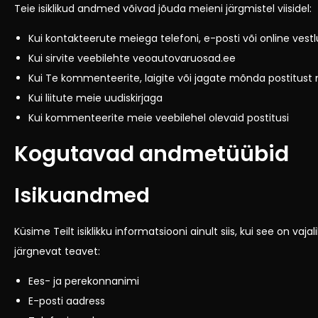
Teie isiklikud andmed võivad jõuda meieni järgmistel viisidel:
Kui kontakteerute meiega telefoni, e-posti või online vest
Kui sirvite veebilehte
veoautovaruosad.ee
Kui Te kommenteerite, laigite või jagate mõnda postitust
Kui liitute meie uudiskirjaga
Kui kommenteerite meie veebilehel olevaid postitusi
Kogutavad andmetüübid
Isikuandmed
Küsime Teilt isiklikku informatsiooni ainult siis, kui see on 
järgnevat teavet:
Ees- ja perekonnanimi
E-posti aadress