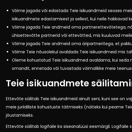
Võime jagada või edastada Teie isikuandmeid seoses mei
isikuandmete edastamisest ja sellest, kui neile hakkavad k
Võime jagada Teie andmeid oma partnerettevõtetega, nõude
ühisettevõtte partnerid või ettevõtted, mis kuuluvad meile
Võime jagada Teie andmeid oma äripartneritega, et pakkud
Võime Teie nõusolekul avaldada Teie isikuandmeid mis ta
Oleme kohustatud Teie isikuandmed avaldama, kui seda nõ
omandit, ennetada või tuvastada võimalikke meie teenuse
Teie isikuandmete säilitam
Ettevõte säilitab Teie isikuandmeid ainult seni, kuni see on v
meie juriidiliste kohustuste täitmiseks (näiteks kui peame Tei
jõustamiseks.
Ettevõte säilitab logifaile ka siseanalüüsi eesmärgil. Logifai