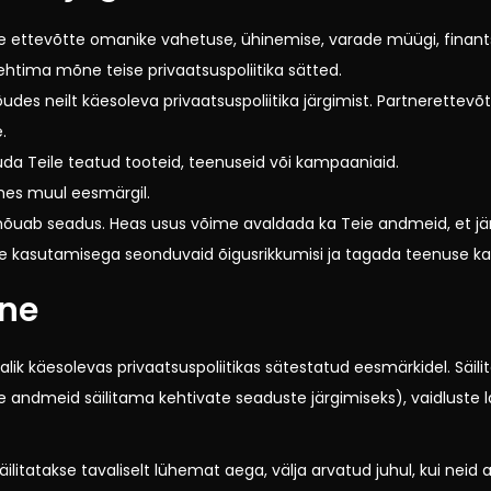
e ettevõtte omanike vahetuse, ühinemise, varade müügi, finan
ehtima mõne teise privaatsuspoliitika sätted.
s neilt käesoleva privaatsuspoliitika järgimist. Partnerettevõ
.
a Teile teatud tooteid, teenuseid või kampaaniaid.
hes muul eesmärgil.
uab seadus. Heas usus võime avaldada ka Teie andmeid, et järgi
 kasutamisega seonduvaid õigusrikkumisi ja tagada teenuse kasu
ine
ajalik käesolevas privaatsuspoliitikas sätestatud eesmärkidel. Säi
e andmeid säilitama kehtivate seaduste järgimiseks), vaidluste la
le säilitatakse tavaliselt lühemat aega, välja arvatud juhul, kui 