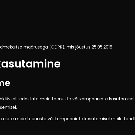
ndmekaitse määrusega (GDPR), mis jõustus 25.05.2018.
kasutamine
me
 aktiivselt edastate meie teenuste või kampaaniate kasutamisel v
semisel.
 olete meie teenuste või kampaaniate kasutamisel meile teadl