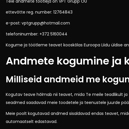
Teie andmete töötleja on VPT Grupp OÜ
ettevõtte reg. number: 12764843
e-post: vptgrupp@hotmail.com
telefoninumber: +372 5160044
Kogume ja töötleme teavet kooskõlas Euroopa Liidu üldise a
Andmete kogumine ja 
Milliseid andmeid me kogu
Kogutav teave hõlmab nii teavet, mida Te meile teadlikult ja
seadmed saadavad meie toodetele ja teenustele juurde pää
Meie poolt kogutavad andmed sisaldavad endas teavet, mida
automaatselt edastavad.