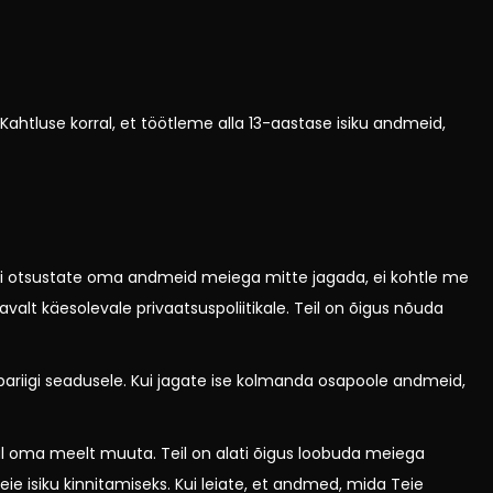
 Kahtluse korral, et töötleme alla 13-aastase isiku andmeid,
ui otsustate oma andmeid meiega mitte jagada, ei kohtle me
alt käesolevale privaatsuspoliitikale. Teil on õigus nõuda
abariigi seadusele. Kui jagate ise kolmanda osapoole andmeid,
al oma meelt muuta. Teil on alati õigus loobuda meiega
 isiku kinnitamiseks. Kui leiate, et andmed, mida Teie