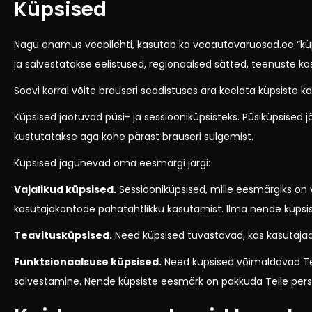
Küpsised
Nagu enamus veebilehti, kasutab ka
veoautovaruosad.ee
“kü
ja salvestatakse eelistused, regionaalsed sätted, teenuste k
Soovi korral võite brauseri seadistuses ära keelata küpsiste ka
Küpsised jaotuvad püsi- ja sessiooniküpsisteks. Püsiküpsised 
kustutatakse aga kohe pärast brauseri sulgemist.
Küpsised jagunevad oma eesmärgi järgi:
Vajalikud küpsised.
Sessiooniküpsised, mille eesmärgiks on 
kasutajakontode pahatahtlikku kasutamist. Ilma nende küpsis
Teavitusküpsised.
Need küpsised tuvastavad, kas kasutajad 
Funktsionaalsuse küpsised.
Need küpsised võimaldavad Teie
salvestamine. Nende küpsiste eesmärk on pakkuda Teile perso