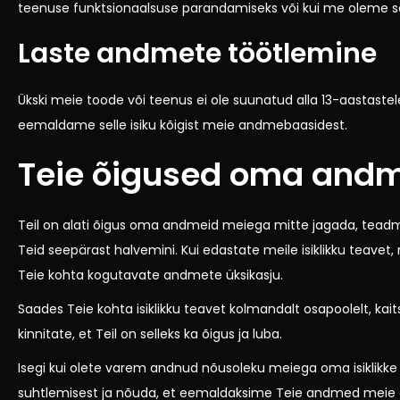
teenuse funktsionaalsuse parandamiseks või kui me oleme s
Laste andmete töötlemine
Ükski meie toode või teenus ei ole suunatud alla 13-aastastele
eemaldame selle isiku kõigist meie andmebaasidest.
Teie õigused oma andm
Teil on alati õigus oma andmeid meiega mitte jagada, teadm
Teid seepärast halvemini. Kui edastate meile isiklikku teave
Teie kohta kogutavate andmete üksikasju.
Saades Teie kohta isiklikku teavet kolmandalt osapoolelt, kai
kinnitate, et Teil on selleks ka õigus ja luba.
Isegi kui olete varem andnud nõusoleku meiega oma isiklikke
suhtlemisest ja nõuda, et eemaldaksime Teie andmed meie and