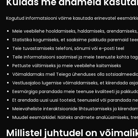
Kuidas me andmeid kasut
Kogutud informatsiooni võime kasutada erinevatel eesmärkide
Meie veebilehe hooldamiseks, haldamiseks, arendamiseks, 
Statistika kogumiseks, et saaksime pakkuda paremaid teen
Teie tuvastamiseks telefoni, sõnumi või e-posti teel
Teile informatsiooni saatmisel ja meie teenuste kohta tag
Pettuste vältimiseks ja meie veebilehe kaitsmiseks
Võimaldamaks meil Teiega ühenduses olla sotsiaalmeedi
Vestlusajaloo lugemise võimaldamiseks, et kiirendada as
Eesmärgiga parandada meie teenuse kvaliteeti ja pakkuda
Et arendada uusi uusi tooteid, teenuseid või parandada n
Meievaheliste interaktsioonide lihtsustamiseks ja kiirend
Muudel eesmärkidel. Näiteks andmete analüüsimiseks, tr
Millistel juhtudel on võimal