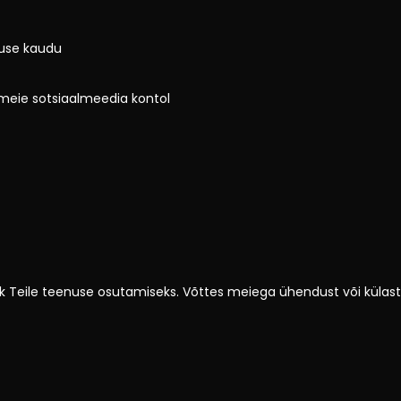
luse kaudu
 meie sotsiaalmeedia kontol
vajalik Teile teenuse osutamiseks. Võttes meiega ühendust või kül