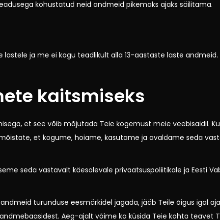
eadusega kohustatud neid andmeid pikemaks ajaks säilitama.
 lastele ja me ei kogu teadlikult alla 13-aastaste laste andmeid.
ete kaitsmiseks
isega, et see võib mõjutada Teie kogemust meie veebisaidil. K
t, mõistate, et kogume, hoiame, kasutame ja avaldame seda vastav
tseme seda vastavalt käesolevale privaatsuspoliitikale ja Eesti V
 andmeid turunduse eesmärkidel jagada, jääb Teile õigus igal aj
mebaasidest. Aeg-ajalt võime ka küsida Teie kohta teavet Teie