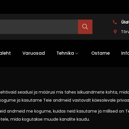
Üld
Search
Tõr
aleht
Varuosad
Tehnika
Ostame
Inf
ki kehtivaid seadusi ja määrusi mis tahes isikuandmete kohta, mi
t kogume ja kasutame Teie andmeid vastavalt käesolevale privaats
liseid andmeid me kogume, kuidas neid kasutame ja millised on T
metele, mida kogutakse muude kanalite kaudu.