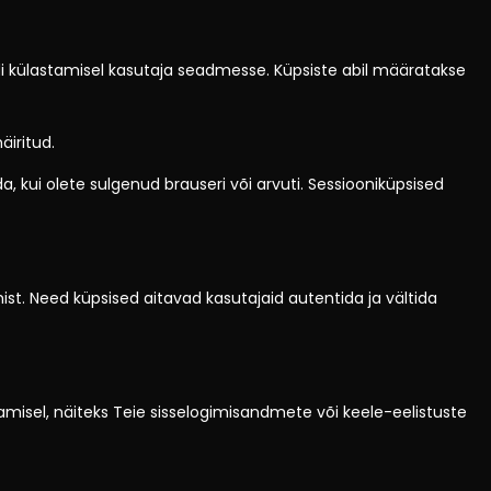
saidi külastamisel kasutaja seadmesse. Küpsiste abil määratakse
äiritud.
, kui olete sulgenud brauseri või arvuti. Sessiooniküpsised
t. Need küpsised aitavad kasutajaid autentida ja vältida
misel, näiteks Teie sisselogimisandmete või keele-eelistuste