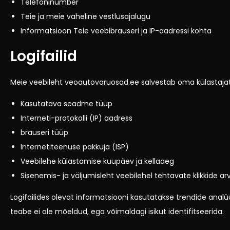
Telefoninumber
Teie ja meie vaheline vestlusajalugu
Informatsioon Teie veebibrauseri ja IP-aadressi kohta
Logifailid
Meie veebileht
veoautovaruosad.ee
salvestab oma külastajat
Kasutatava seadme tüüp
Interneti-protokolli (IP) aadress
brauseri tüüp
Internetiteenuse pakkuja (ISP)
Veebilehe külastamise kuupäev ja kellaaeg
Sisenemis- ja väljumisleht veebilehel tehtavate klikkide ar
Logifailides olevat informatsiooni kasutatakse trendide anal
teabe ei ole mõeldud, ega võimaldagi isikut identifitseerida.