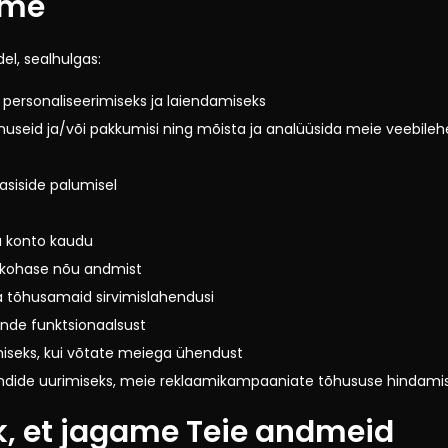
ame
l, sealhulgas:
personaliseerimiseks ja laiendamiseks
useid ja/või pakkumisi ning mõista ja analüüsida meie veebilehe
asiside palumisel
a konto kaudu
jakohase nõu andmist
 tõhusamaid sirvimislahendusi
ende funktsionaalsust
amiseks, kui võtate meiega ühendust
endide uurimiseks, meie reklaamikampaaniate tõhususe hindamis
ik, et jagame Teie andmeid