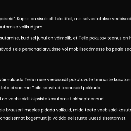
psiseid”. Küpsis on sisuliselt tekstifail, mis salvestatakse veebi
asutamise valikud jpm.
sutamise, kuid sel juhul on võimalik, et Teile pakutav teenus on h
jäävad Teie personaalarvutisse või mobiilseadmesse ka peale seda
võimaldada Teile meie veebisaidil pakutavate teenuste kasutamis
teta ei saa me Teile soovitud teenuseid pakkuda.
on veebisaidil küpsiste kasutamist aktsepteerinud.
 brauseril meeles pidada valikuid, mida teete veebisaidi kasuta
naalsemat kogemust ja vältida eelistuste uuesti sisestamist.