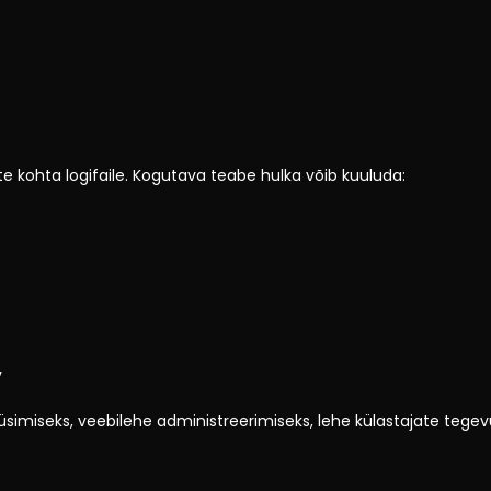
e kohta logifaile. Kogutava teabe hulka võib kuuluda:
v
üüsimiseks, veebilehe administreerimiseks, lehe külastajate tege