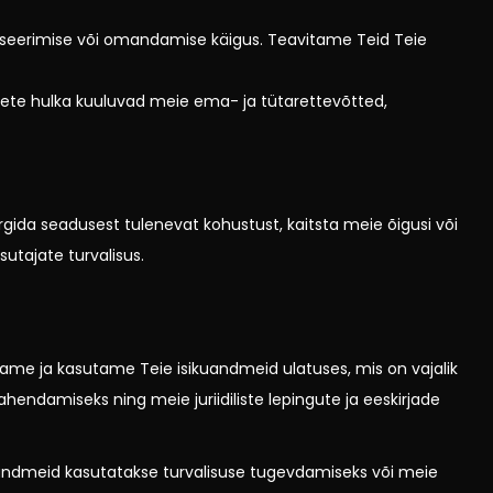
tseerimise või omandamise käigus. Teavitame Teid Teie
tete hulka kuuluvad meie ema- ja tütarettevõtted,
da seadusest tulenevat kohustust, kaitsta meie õigusi või
tajate turvalisus.
litame ja kasutame Teie isikuandmeid ulatuses, mis on vajalik
hendamiseks ning meie juriidiliste lepingute ja eeskirjade
neid andmeid kasutatakse turvalisuse tugevdamiseks või meie