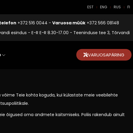
EST
ENG
RUS
FI
telefon
+372 516 0044 -
Varuosa müük
+372 566 08148
vandi esindus - E-R E-R 8.30-17.00 - Teeninduse tee 3, Tõrvandi
o
VARUOSAPÄRING
da võime Teie kohta koguda, kui külastate meie veebilehte
uspoliitikale.
eie õigused oma andmete kaitsmiseks. Poliis rakendub ainult