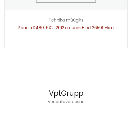
Tehnika müügiks
Scania R480, 6X2, 2012.a euro5 Hind 26500+km
VptGrupp
Veoautovaruosad
VPT GRUPP OÜ TEGELEB VEOAUTODE TEHNIKA
JA VARUOSADE MÜÜGIGA.