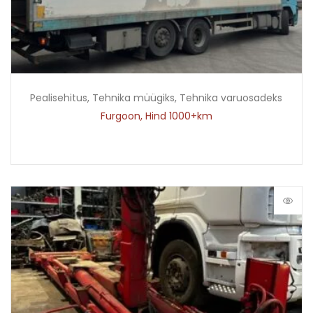
Pealisehitus
,
Tehnika müügiks
,
Tehnika varuosadeks
Furgoon, Hind 1000+km