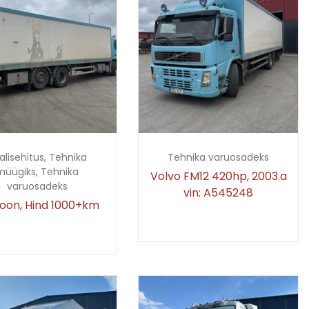
alisehitus
,
Tehnika
Tehnika varuosadeks
müügiks
,
Tehnika
Volvo FM12 420hp, 2003.a
varuosadeks
vin: A545248
oon, Hind 1000+km