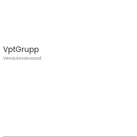
VptGrupp
Veoautovaruosad
VPT GRUPP OÜ TEGELEB VEOAUTODE TEHNIKA
JA VARUOSADE MÜÜGIGA.