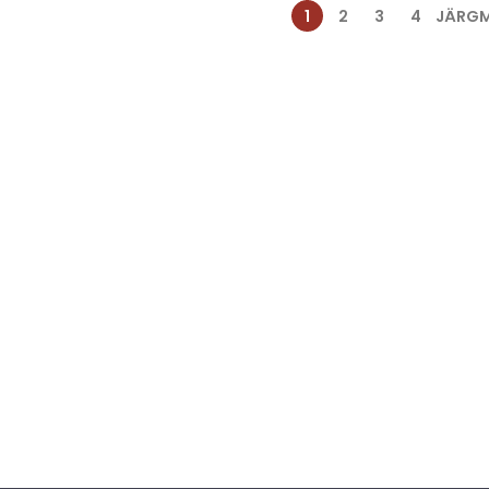
1
2
3
4
JÄRGM
INFO
LINGID
Avaleht
Tehnika varuosade
Teenused
Tehnika müügiks
Meist
Varuosad
Kontakt
Ostame