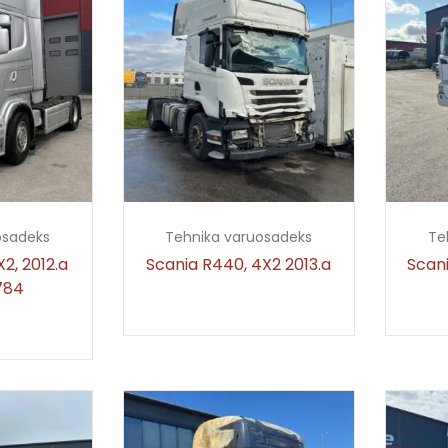
osadeks
Tehnika varuosadeks
Te
2, 2012.a
Scania R440, 4X2 2013.a
Scani
784