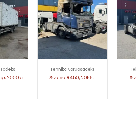
osadeks
Tehnika varuosadeks
Te
hp, 2000.a
Scania R450, 2016a.
Sc