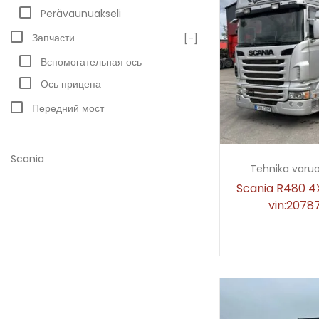
Perävaunuakseli
Запчасти
[-]
Вспомогательная ось
Ось прицепа
Передний мост
Scania
Tehnika varu
Scania R480 4X
vin:2078