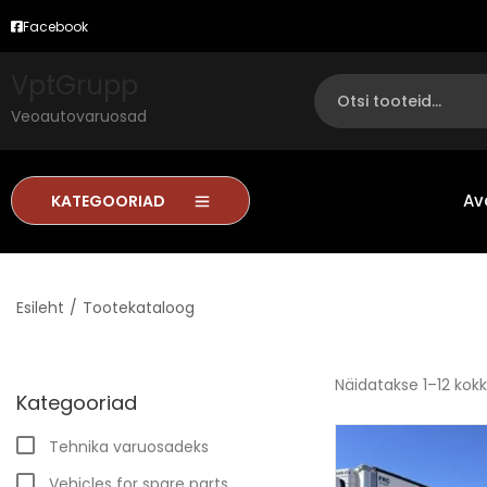
Facebook
VptGrupp
Veoautovaruosad
Av
KATEGOORIAD
Esileht
/
Tootekataloog
Näidatakse
1
–
12
kokk
Kategooriad
Tehnika varuosadeks
Vehicles for spare parts