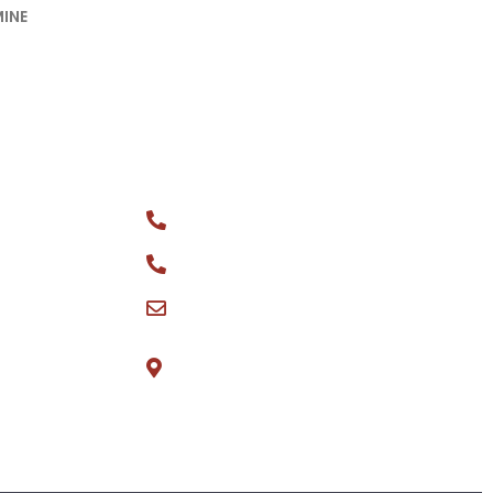
INE
KONTAKT
Üldtelefon: +372 516 0044
ks
Varuosa müük: +372 566 08148
vptgrupp@hotmail.com
Teeninduse tee 3, Tõrvandi E-R
8:30-17:00