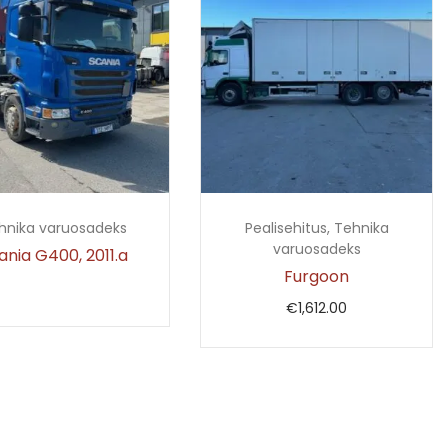
hnika varuosadeks
Pealisehitus
,
Tehnika
varuosadeks
ania G400, 2011.a
Furgoon
€
1,612.00