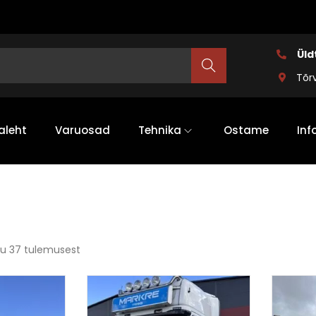
Üld
Search
Tõr
aleht
Varuosad
Tehnika
Ostame
Inf
u 37 tulemusest