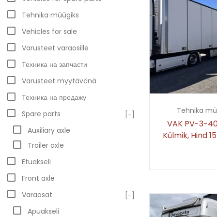
Tehnika müügiks
Vehicles for sale
Varusteet varaosille
Техника на запчасти
Varusteet myytävänä
Техника на продажу
Tehnika mü
Spare parts
[-]
VAK PV-3-40,
Auxiliary axle
Külmik, Hind 
Trailer axle
Etuakseli
Front axle
Varaosat
[-]
Apuakseli