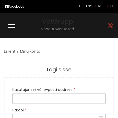
EST
ENG
RUS
FI
Facebook
VptGrupp
Veoautovaruosad
Esileht
/
Minu konto
Logi sisse
Kasutajanimi või e-posti aadress
*
Parool
*