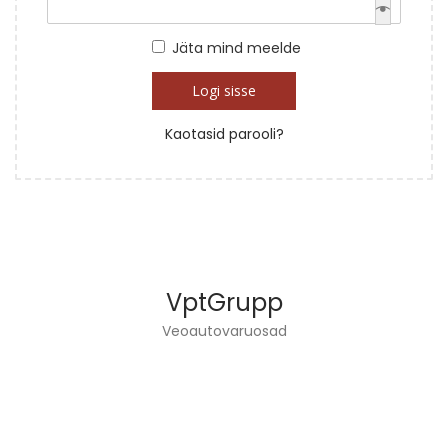
Jäta mind meelde
Logi sisse
Kaotasid parooli?
VptGrupp
Veoautovaruosad
VPT GRUPP OÜ TEGELEB VEOAUTODE TEHNIKA
JA VARUOSADE MÜÜGIGA.