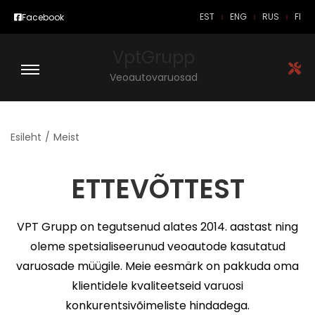
EST
ENG
RUS
FI
Facebook
VptGrupp
Veoautovaruosad
Esileht
/
Meist
ETTEVÕTTEST
VPT Grupp on tegutsenud alates 2014. aastast ning
oleme spetsialiseerunud veoautode kasutatud
varuosade müügile. Meie eesmärk on pakkuda oma
klientidele kvaliteetseid varuosi
konkurentsivõimeliste hindadega.