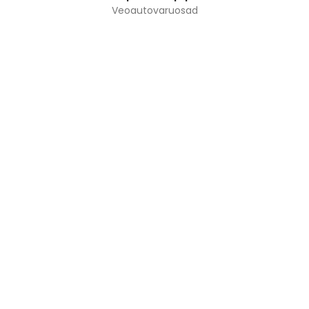
Veoautovaruosad
VPT GRUPP OÜ TEGELEB VEOAUTODE TEHNIKA
JA VARUOSADE MÜÜGIGA.
INFO
Avaleht
Teenused
Meist
Kontakt
LINGID
Tehnika varuosadeks