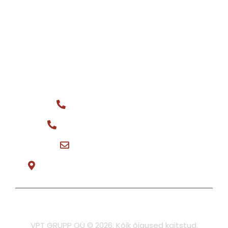
Tehnika müügiks
Varuosad
Ostame
KONTAKT
Üldtelefon: +372 516 0044
Varuosa müük: +372 566 08148
vptgrupp@hotmail.com
Teeninduse tee 3, Tõrvandi E-R 8:30-17:00
Privaatsuspoliitika
VPT GRUPP OÜ © 2026. Kõik õigused kaitstud.