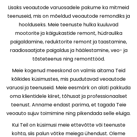
Lisaks veoautode varuosadele pakume ka mitmeid
teenuseid, mis on mõeldud veoautode remondiks ja
hoolduseks. Meie teenuste hulka kuuluvad
mootorite ja käigukastide remont, hüdraulika
paigaldamine, reduktorite remont ja taastamine,
raadiosaatjate paigaldus ja häälestamine, veo- ja
tõsteteenus ning remonttööd.
Meie kogenud meeskond on valmis aitama Teid
kõikides küsimustes, mis puudutavad veoautode
varuosi ja teenuseid. Meie eesmärk on alati pakkuda
oma klientidele kiiret, tõhusat ja professionaalset
teenust. Anname endast parima, et tagada Teie
veoauto sujuv toimimine ning pikendada selle eluiga.
Kui Teil on küsimusi meie ettevõtte või teenuste
kohta, siis palun võtke meiega ühendust. Oleme