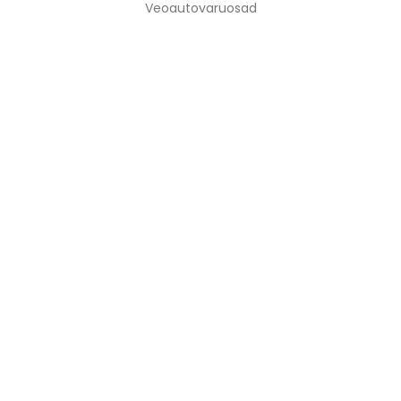
Veoautovaruosad
VPT GRUPP OÜ TEGELEB VEOAUTODE TEHNIKA
JA VARUOSADE MÜÜGIGA.
INFO
Avaleht
Teenused
Meist
Kontakt
LINGID
Tehnika varuosadeks