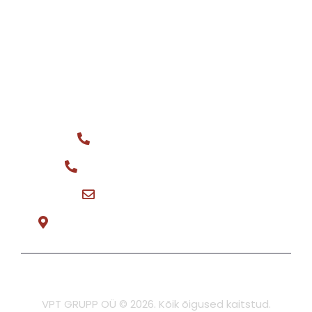
Tehnika müügiks
Varuosad
Ostame
KONTAKT
Üldtelefon: +372 516 0044
Varuosa müük: +372 566 08148
vptgrupp@hotmail.com
Teeninduse tee 3, Tõrvandi E-R 8:30-17:00
Privaatsuspoliitika
VPT GRUPP OÜ © 2026. Kõik õigused kaitstud.