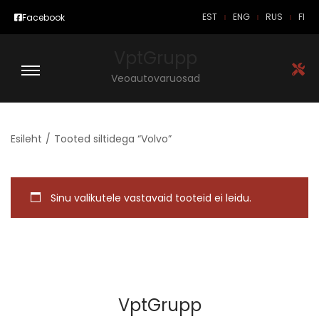
EST
ENG
RUS
FI
Facebook
VptGrupp
Veoautovaruosad
Esileht
/
Tooted siltidega “Volvo”
Sinu valikutele vastavaid tooteid ei leidu.
VptGrupp