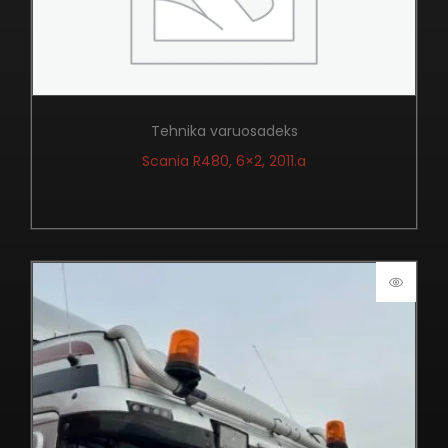
Tehnika varuosadeks
Scania R480, 6×2, 2011.a