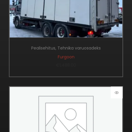
Pealisehitus
,
Tehnika varuosadeks
Furgoon
€
1,488.00