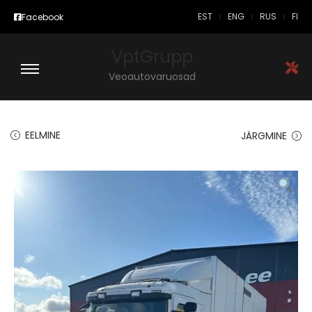
EST
ENG
RUS
FI
Facebook
VptGrupp
Veoautovaruosad
EELMINE
JÄRGMINE