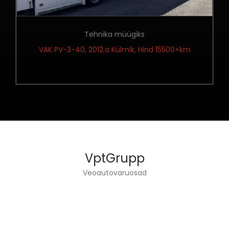
Tehnika müügiks
VAK PV-3-40, 2012.a Külmik, Hind 15500+km
VptGrupp
Veoautovaruosad
VPT GRUPP OÜ TEGELEB VEOAUTODE TEHNIKA
JA VARUOSADE MÜÜGIGA.