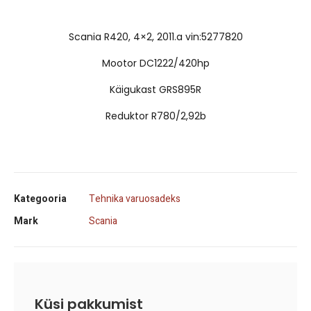
Scania R420, 4×2, 2011.a vin:5277820
Mootor DC1222/420hp
Käigukast GRS895R
Reduktor R780/2,92b
Kategooria
Tehnika varuosadeks
Mark
Scania
Küsi pakkumist