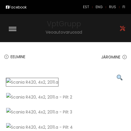
EST
ENG
RUS
FI
Facebook
VptGrupp
Veoautovaruosad
EELMINE
JÄRGMINE