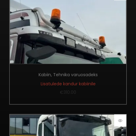
Kabiin
,
Tehnika varuosadeks
Lisatulede kandur kabiinile
€
310.00