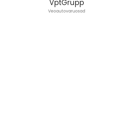
VptGrupp
Veoautovaruosad
VPT GRUPP OÜ TEGELEB VEOAUTODE TEHNIKA
JA VARUOSADE MÜÜGIGA.
INFO
Avaleht
Teenused
Meist
Kontakt
LINGID