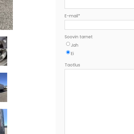
E-mail
*
Soovin tarnet
Jah
Ei
Taotlus