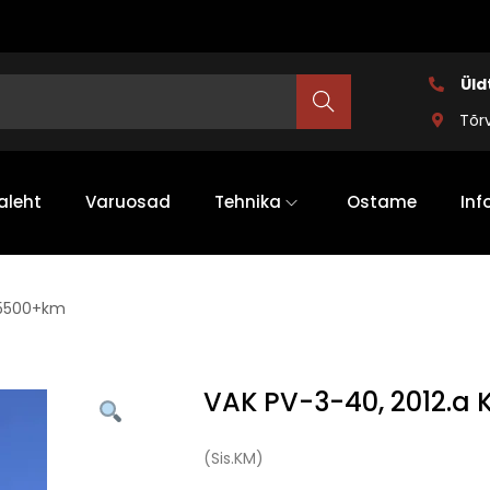
Üld
Search
Tõr
aleht
Varuosad
Tehnika
Ostame
Inf
 15500+km
VAK PV-3-40, 2012.a 
(Sis.KM)