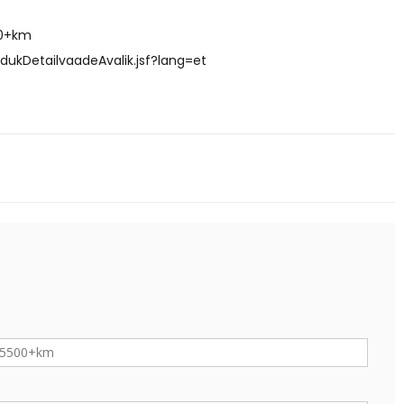
00+km
dukDetailvaadeAvalik.jsf?lang=et