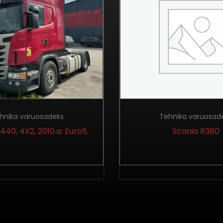
hnika varuosadeks
Tehnika varuosad
440, 4X2, 2010.a. Euro5
Scania R380