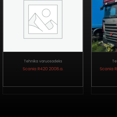
Tehnika varuosadeks
Te
Scania R420 2008.a.
Scania R