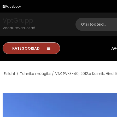
Facebook
VptGrupp
Veoautovaruosad
Av
KATEGOORIAD
Esileht
/
Tehnika müügiks
/
VAK PV-3-40, 2012.a Külmik, Hind