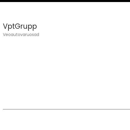
VptGrupp
Veoautovaruosad
VPT GRUPP OÜ TEGELEB VEOAUTODE TEHNIKA
JA VARUOSADE MÜÜGIGA.
Privaatsuspoliitika