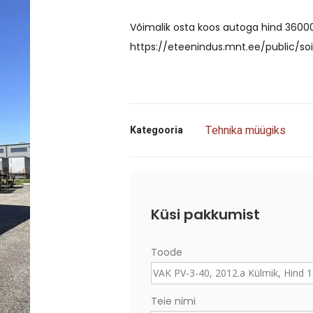
Võimalik osta koos autoga hind 360
https://eteenindus.mnt.ee/public/soi
Tehnika müügiks
Kategooria
Küsi pakkumist
Toode
Teie nimi