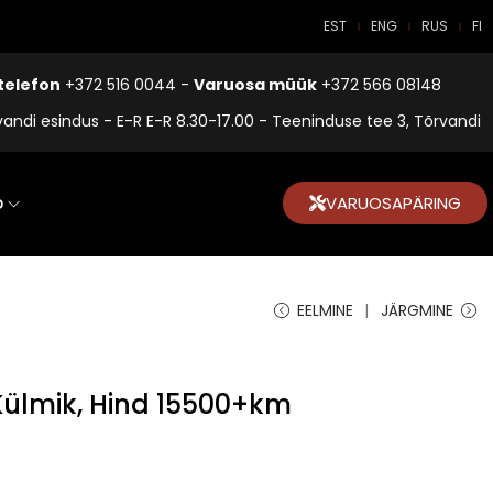
EST
ENG
RUS
FI
telefon
+372 516 0044 -
Varuosa müük
+372 566 08148
vandi esindus - E-R E-R 8.30-17.00 - Teeninduse tee 3, Tõrvandi
o
VARUOSAPÄRING
EELMINE
JÄRGMINE
Külmik, Hind 15500+km