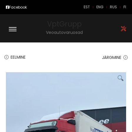
EST
ENG
RUS
FI
Facebook
VptGrupp
Veoautovaruosad
EELMINE
JÄRGMINE