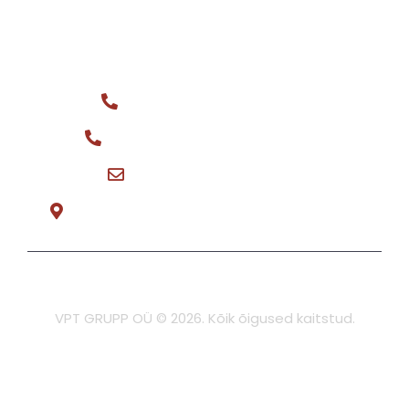
Ostame
KONTAKT
Üldtelefon: +372 516 0044
Varuosa müük: +372 566 08148
vptgrupp@hotmail.com
Teeninduse tee 3, Tõrvandi E-R 8:30-17:00
Privaatsuspoliitika
VPT GRUPP OÜ © 2026. Kõik õigused kaitstud.