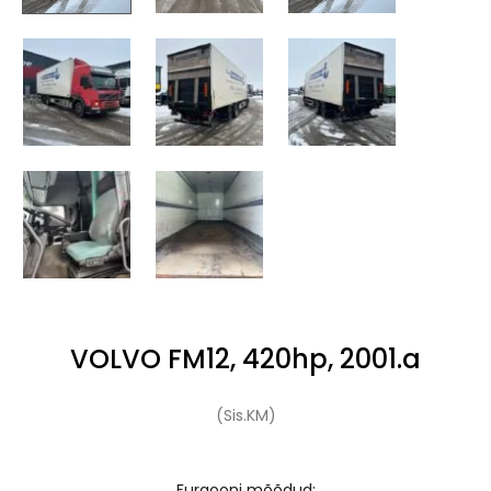
VOLVO FM12, 420hp, 2001.a
(Sis.KM)
Furgooni mõõdud: