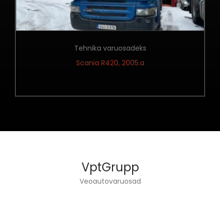
Tehnika varuosadeks
Scania R420, 2005.a
VptGrupp
Veoautovaruosad
VPT GRUPP OÜ TEGELEB VEOAUTODE TEHNIKA