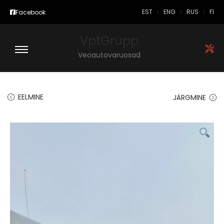
EST
ENG
RUS
FI
Facebook
VptGrupp
Veoautovaruosad
EELMINE
JÄRGMINE