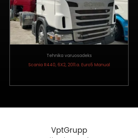
Tehnika varuosadeks
Scania R440, 6X2, 2011.a. Euro5 Manual
VptGrupp