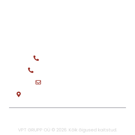
Tehnika müügiks
Varuosad
Ostame
KONTAKT
Üldtelefon: +372 516 0044
Varuosa müük: +372 566 08148
vptgrupp@hotmail.com
Teeninduse tee 3, Tõrvandi E-R 8:30-17:00
Privaatsuspoliitika
VPT GRUPP OÜ © 2026. Kõik õigused kaitstud.