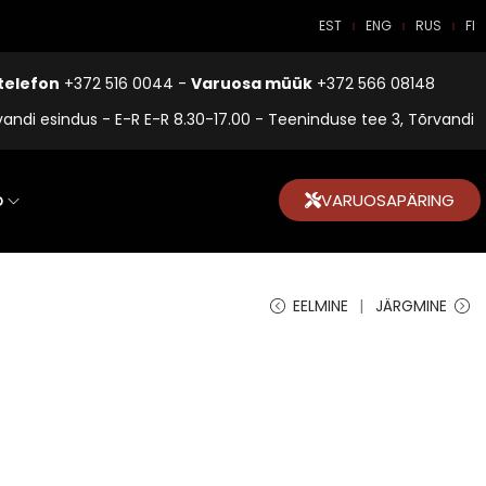
EST
ENG
RUS
FI
telefon
+372 516 0044 -
Varuosa müük
+372 566 08148
vandi esindus - E-R E-R 8.30-17.00 - Teeninduse tee 3, Tõrvandi
o
VARUOSAPÄRING
EELMINE
JÄRGMINE