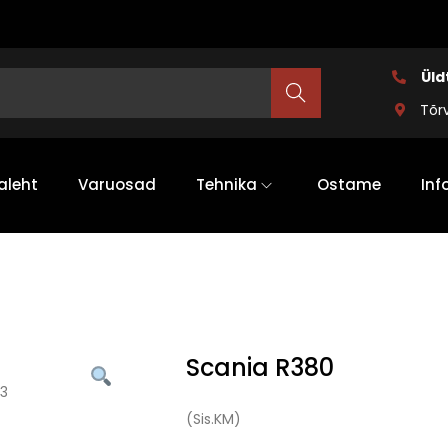
Üld
Search
Tõr
aleht
Varuosad
Tehnika
Ostame
Inf
Scania R380
(Sis.KM)