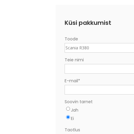
Küsi pakkumist
Toode
Teie nimi
E-mail
*
Soovin tarnet
Jah
Ei
Taotlus