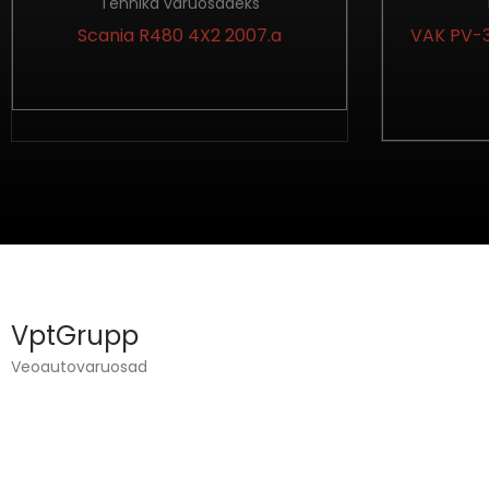
Tehnika varuosadeks
Scania R480 4X2 2007.a
VAK PV-3-
VptGrupp
Veoautovaruosad
VPT GRUPP OÜ TEGELEB VEOAUTODE TEHNIKA
JA VARUOSADE MÜÜGIGA.