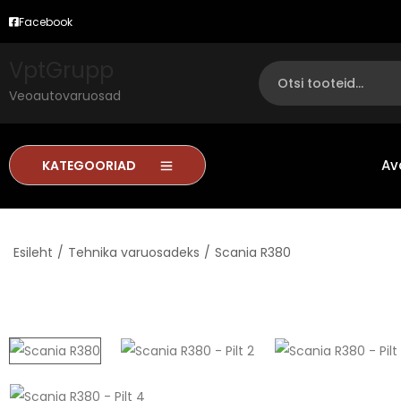
Facebook
VptGrupp
Veoautovaruosad
Av
KATEGOORIAD
Esileht
/
Tehnika varuosadeks
/
Scania R380