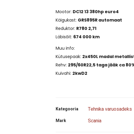
Mootor:
DC12 13 380hp euro4
Käigukast:
GRS895R automaat
Reduktor:
R780 2,71
Läbisõit:
674 000 km
Muu info:
Kütusepaak:
2x450L madal metallis
Rehv:
295/60R22,5 taga jääk ca 80
Kuivahi:
2kwD2
Tehnika varuosadeks
Kategooria
Scania
Mark