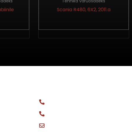
sadeks
Tehnika varuosadeks
biinile
Scania R480, 6X2, 2011.a
KONTAKT
Üldtelefon: +372 516 0044
ks
Varuosa müük: +372 566 08148
vptgrupp@hotmail.com