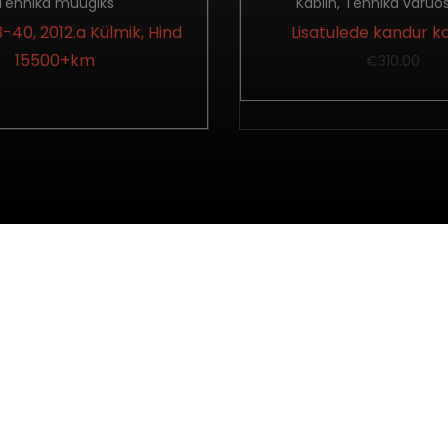
Tehnika müügiks
Kabiin
,
Tehnika varuo
40, 2012.a Külmik, Hind
Lisatulede kandur ka
15500+km
€
310.00
INFO
LINGID
Avaleht
Tehnika varuosade
Teenused
Tehnika müügiks
Meist
Varuosad